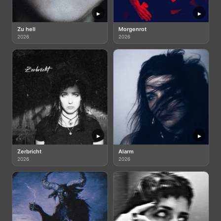
▸
▸
Zu hell
Morgenrot
2026
2026
▸
▸
Zerbricht
Alarm
2026
2026